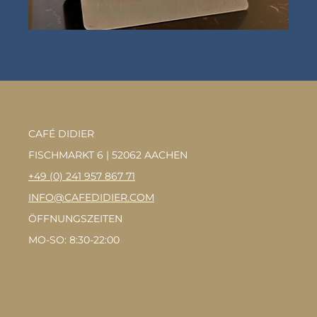
CAFÉ DIDIER
FISCHMARKT 6 | 52062 AACHEN
+49 (0) 241 957 867 71
INFO@CAFEDIDIER.COM
ÖFFNUNGSZEITEN
MO-SO: 8:30-22:00